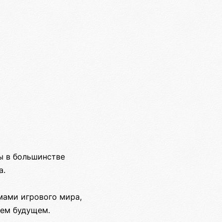
ы в большинстве
а.
мами игрового мира,
шем будущем.