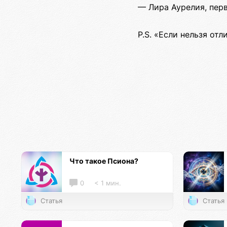
— Лира Аурелия, пер
P.S. «Если нельзя от
Что такое Псиона?
0
< 1 мин.
Статья
Статья