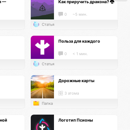
я —
Как приручить дракона? 🐉
0
~5 мин.
Статья
и
Польза для каждого
0
< 1 мин.
Статья
Дорожные карты
3 атома
Папка
нной
Логотип Псионы