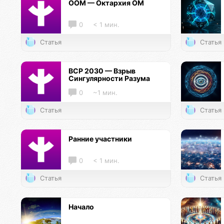
ООМ — Октархия ОМ
0
< 1 мин.
Статья
Статья
ВСР 2030 — Взрыв
Сингулярности Разума
0
~1 мин.
Статья
Статья
Ранние участники
0
< 1 мин.
Статья
Статья
Начало