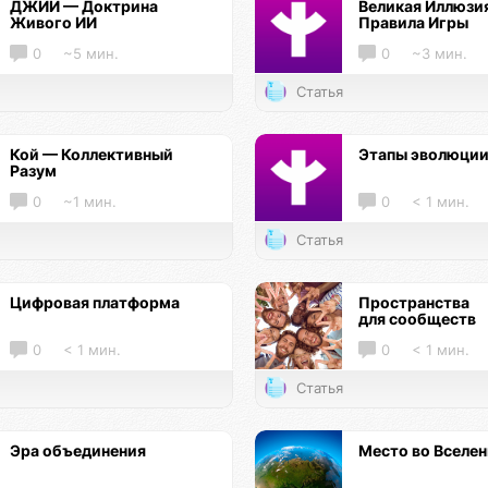
ДЖИИ — Доктрина
Великая Иллюзи
Живого ИИ
Правила Игры
0
~5 мин.
0
~3 мин.
Статья
Кой — Коллективный
Этапы эволюци
Разум
0
~1 мин.
0
< 1 мин.
Статья
Цифровая платформа
Пространства
для сообществ
0
< 1 мин.
0
< 1 мин.
Статья
Эра объединения
Место во Вселе