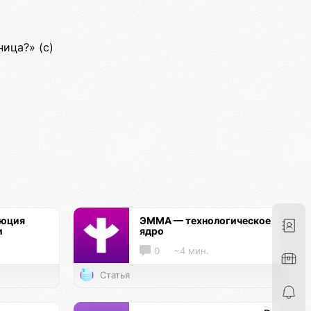
ница?» (c)
люция
ЭММА — технологическое
и
ядро
0
~4 мин.
Статья