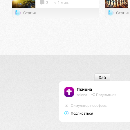
3
< 1 мин.
Статья
Статья
Хаб
Псиона
psiona
Поделиться
Cимулятор ноосферы
Подписаться