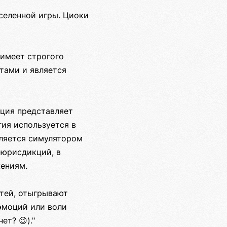
селенной игры. Циоки
 имеет строгого
тами и является
ация представляет
гия используется в
вляется симулятором
 юрисдикций, в
жениям.
тей, отыгрывают
эмоций или воли
т? 😉)."