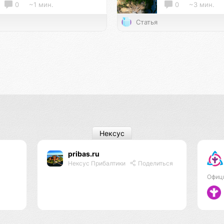
0
~1 мин.
0
~3 мин.
Статья
Нексус
pribas.ru
Нексус Прибалтики
Поделиться
Офиц