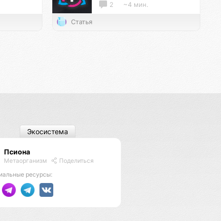
2
~4 мин.
Статья
Экосистема
Псиона
Метаорганизм
Поделиться
иальные ресурсы: