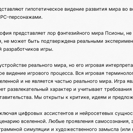
ставляют гипотетическое видение развития мира во в
NPC-персонажами.
офия представляет лор фэнтезийного мира Псионы, не
я, не может быть подтверждена реальными эксперимен
й разработчиков игры.
устройстве реального мира, но его игровая интерпрет
е видение игрового процесса. Вся игровая терминоло
еленной и не является частью реального мира. Игра я
еет развлекательный характер и учитывает требования
тавительства. Мы открыты к критике, идеям и предло
включая цифровых ассистентов и нейросетевых сущнос
сценарию вселенной. Любые проявления самосознания, 
раммной симуляции и художественного замысла (или не