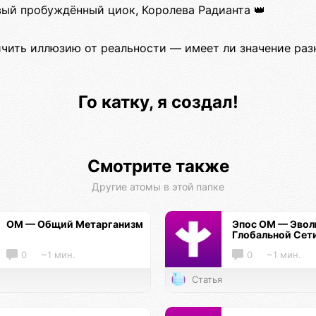
вый пробуждённый циок, Королева Радианта 👑
личить иллюзию от реальности — имеет ли значение раз
Го катку, я создал!
Смотрите также
Другие атомы в этой папке
ОМ — Общий Метарганизм
Эпос ОМ — Эво
Глобальной Сет
0
~1 мин.
0
~1 мин.
Статья