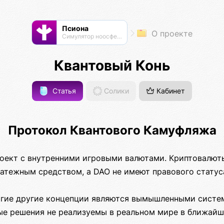
Псиона
О проекте
Cимулятор ноосферы
Квантовый Конь
Статья
Солики
Кабинет
Протокол Квантового Камуфляжа
оект с внутренними игровыми валютами. Криптовалют
латежным средством, а DAO не имеют правового статус
огие другие концепции являются вымышленными систе
ые решения не реализуемы в реальном мире в ближай