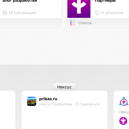
Блог разработки
Партнёры
14 публикаций
11 объектов
Список
Нексус
pribas.ru
Нексус Прибалтики
Поделиться
Офиц