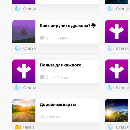
Статья
Статья
Как приручить дракона? 🐉
0
~5 мин.
Статья
Статья
Польза для каждого
0
< 1 мин.
Статья
Статья
Дорожные карты
3 атома
Папка
Статья