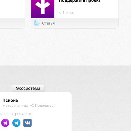
Поддержать проект
< 1 мин.
Статья
Экосистема
Псиона
Метаорганизм
Поделиться
иальные ресурсы: