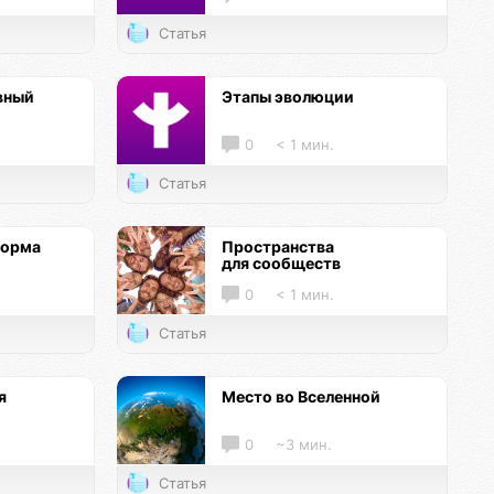
Статья
вный
Этапы эволюции
0
< 1 мин.
Статья
форма
Пространства
для сообществ
0
< 1 мин.
Статья
я
Место во Вселенной
0
~3 мин.
Статья