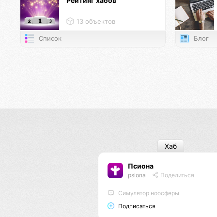
Рейтинг хабов
13 объектов
Список
Блог
Хаб
Псиона
psiona
Поделиться
Cимулятор ноосферы
Подписаться