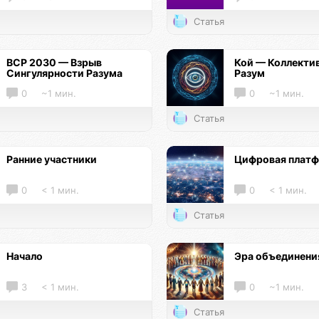
Статья
ВСР 2030 — Взрыв
Кой — Коллекти
Сингулярности Разума
Разум
0
~1 мин.
0
~1 мин.
Статья
Ранние участники
Цифровая плат
0
< 1 мин.
0
< 1 мин.
Статья
Начало
Эра объединени
3
< 1 мин.
0
~1 мин.
Статья