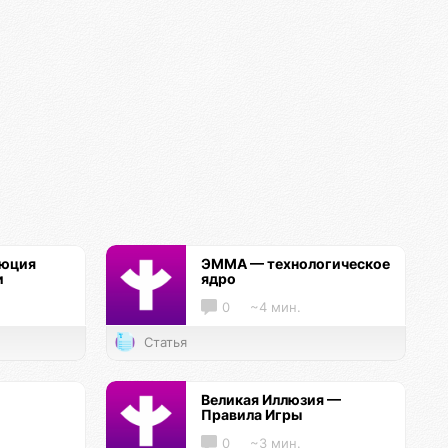
люция
ЭММА — технологическое
и
ядро
0
~4 мин.
Статья
Великая Иллюзия —
Правила Игры
0
~3 мин.