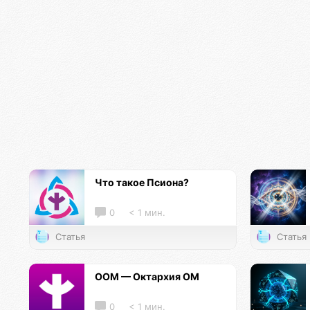
Что такое Псиона?
0
< 1 мин.
Статья
Статья
ООМ — Октархия ОМ
0
< 1 мин.