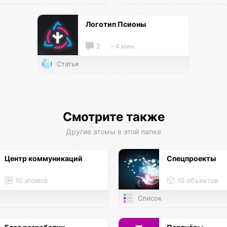
Логотип Псионы
2
~4 мин.
Статья
Смотрите также
Другие атомы в этой папке
Центр коммуникаций
Спецпроекты
10 атомов
10 объектов
Список