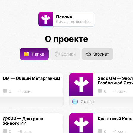
Псиона
Cимулятор ноосферы
О проекте
Папка
Солики
Кабинет
ОМ — Общий Метарганизм
Эпос ОМ — Эво
Глобальной Сет
0
~1 мин.
0
~1 мин.
Статья
ДЖИИ — Доктрина
Квантовый Конь
Живого ИИ
0
~5 мин.
0
~1 мин.