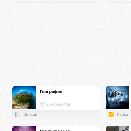
География
25 объектов
Список
Папка