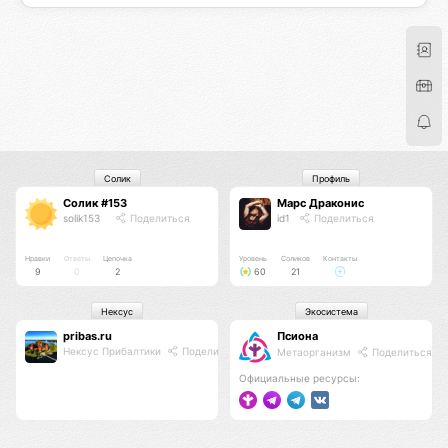
Солик
Профиль
Солик #153
Марс Драконис
solik153
Поделиться
id1
Поделиться
Нравки
Ответы
Цепочка
Уровень
Соликов
Контакты
9
0
2
60
21
Нексус
Экосистема
pribas.ru
Псиона
Нексус Прибалтики
Поделиться
Метаорганизм
Поделиться
Официальные ресурсы: