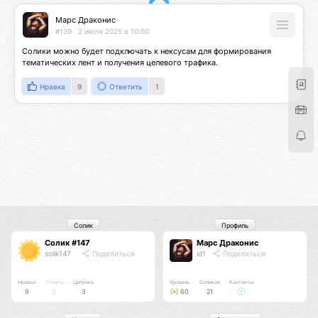
Марс Драконис
#139
2 июля 2025 в 10:00
Солики можно будет подключать к нексусам для формирования 
тематических лент и получения целевого трафика.
Нравка
9
Ответить
1
Солик
Профиль
Солик #147
Марс Драконис
solik147
Поделиться
id1
Поделиться
Нравки
Ответы
Цепочка
Уровень
Соликов
Контакты
9
0
3
60
21