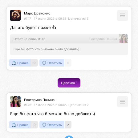
Марс Драконис
#147
17 июля 2025 в 09:51
Цепочка из 3
Да, это будет позже 👍
Ответ на солик #146
Екатерина Панина
Еще бы фото что б можно было добавить)
Нравка
9
Ответить
0
2
Цепочка
Екатерина Панина
#146
17 июля 2025 в 09:45
Цепочка из 2
Еще бы фото что б можно было добавить)
Нравка
9
Ответить
2