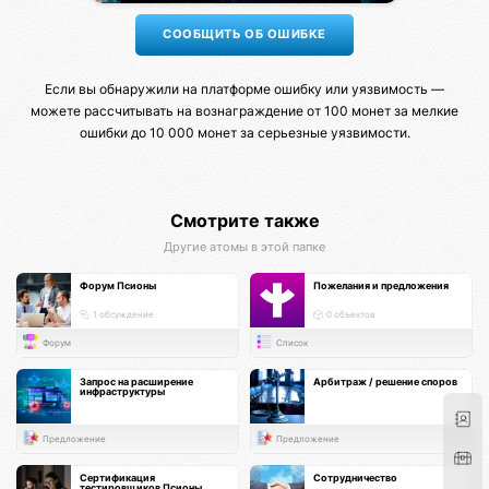
Если вы обнаружили на платформе ошибку или уязвимость —
можете рассчитывать на вознаграждение от 100 монет за мелкие
ошибки до 10 000 монет за серьезные уязвимости.
Смотрите также
Другие атомы в этой папке
Форум Псионы
Пожелания и предложения
1 обсуждение
0 объектов
Форум
Список
Запрос на расширение
Арбитраж / решение споров
инфраструктуры
Предложение
Предложение
Сертификация
Сотрудничество
тестировщиков Псионы