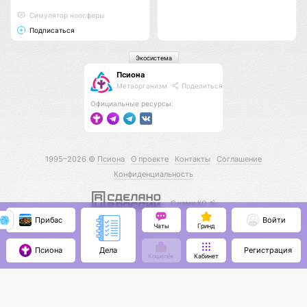
Cимулятор ноосферы
Подписаться
Экосистема
Псиона
Метаорганизм
Поделиться
Официальные ресурсы:
1995–2026 ©
Псиона
О проекте
Контакты
Соглашение
Конфиденциальность
С нами КО 🕉️
Прибас
Войти
Чаты
Гринд
Псиона
Регистрация
Дела
Кошелёк
Кабинет