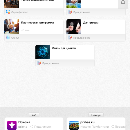
Сертификатор
Предложение
Партнерская программа
Для прессы
< 1 мин.
Статья
Предложение
Связь для циоков
Предложение
Хаб
Нексус
Псиона
pribas.ru
psiona
Поделиться
Нексус Прибалтики
Поделить