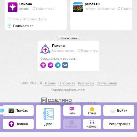
Псиона
pribas.ru
psiona
Поделиться
Нексус Прибалтики
Поделить
Cимулятор ноосферы
Подписаться
Экосистема
Псиона
Метаорганизм
Поделиться
Официальные ресурсы:
1995–2026 ©
Псиона
О проекте
Контакты
Соглашение
Конфиденциальность
С нами КО 🕉️
Прибас
Войти
Чаты
Гринд
Псиона
Регистрация
Дела
Кошелёк
Кабинет