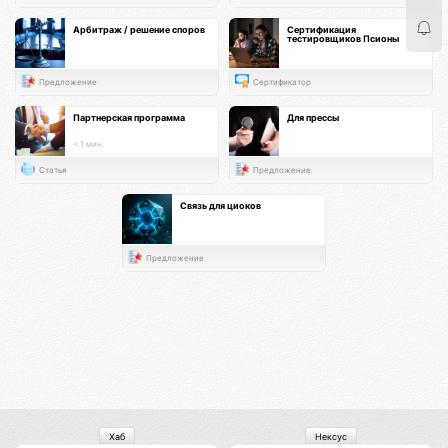
Арбитраж / решение споров
Сертификация
тестировщиков Псионы
Предложение
Сертификатор
Партнерская программа
Для прессы
< 1 мин.
Статья
Предложение
Связь для циоков
Предложение
Хаб
Нексус